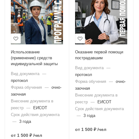
Использование
Оказание первой помощи
(применение) средств
пострадавшим
индивидуальной защиты
Вид документа
—
Вид документа
—
протокол
протокол
Форма обучения
—
очно-
Форма обучения
—
очно-
заочная
заочная
Внесение документа в
Внесение документа в
реестр
—
ЕИСОТ
реестр
—
ЕИСОТ
Срок действия документа
Срок действия документа
—
3 года
—
3 года
от
1 500 ₽
/чел
от
1 500 ₽
/чел