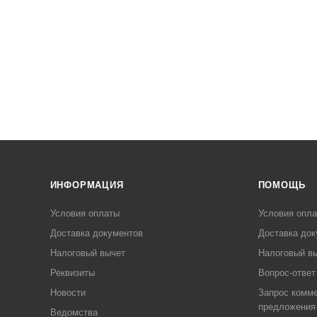
ИНФОРМАЦИЯ
ПОМОЩЬ
Условия оплаты
Условия опл
Доставка документов
Доставка док
Налоговый вычет
Налоговый в
Реквизиты
Вопрос-ответ
Новости
Запрос комме
предложения
Ведомства