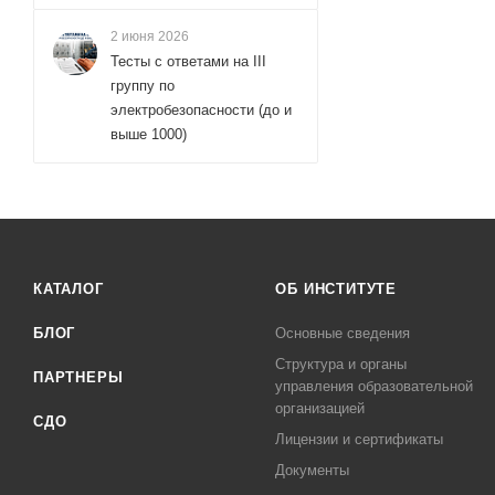
2 июня 2026
Тесты с ответами на III
группу по
электробезопасности (до и
выше 1000)
КАТАЛОГ
ОБ ИНСТИТУТЕ
БЛОГ
Основные сведения
Структура и органы
ПАРТНЕРЫ
управления образовательной
организацией
СДО
Лицензии и сертификаты
Документы