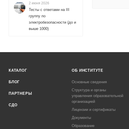
2 июня 2026
Тесты с ответами на III
группу по
электробезопасности (до и
выше 1000)
КАТАЛОГ
ОБ ИНСТИТУТЕ
БЛОГ
Основные сведения
Структура и органы
ПАРТНЕРЫ
управления образовательной
организацией
СДО
Лицензии и сертификаты
Документы
Образование