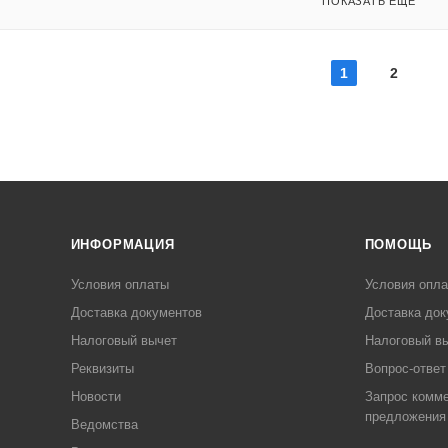
ПОКАЗАТЬ ЕЩЕ
1
2
ИНФОРМАЦИЯ
ПОМОЩЬ
Условия оплаты
Условия опл
Доставка документов
Доставка док
Налоговый вычет
Налоговый в
Реквизиты
Вопрос-ответ
Новости
Запрос комме
предложения
Ведомства