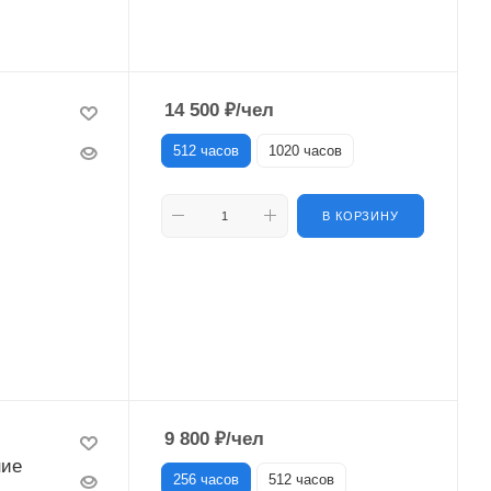
14 500
₽
/чел
512 часов
1020 часов
В КОРЗИНУ
9 800
₽
/чел
ние
256 часов
512 часов