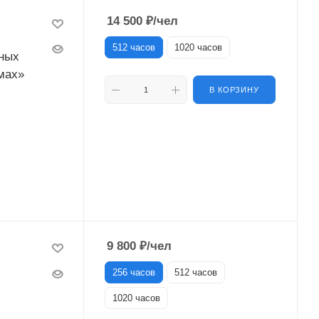
14 500
₽
/чел
512 часов
1020 часов
ных
мах»
В КОРЗИНУ
9 800
₽
/чел
256 часов
512 часов
1020 часов