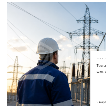
Тесты
элект
2 мар