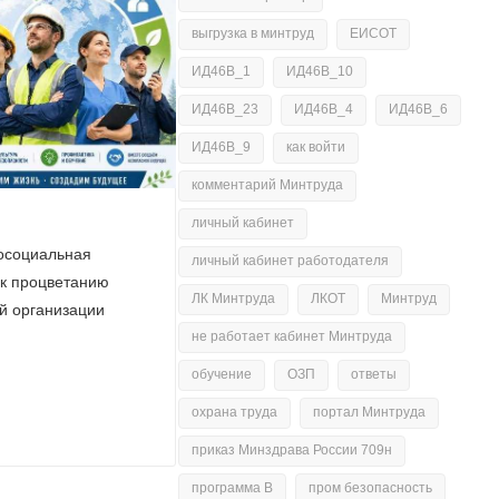
выгрузка в минтруд
ЕИСОТ
ИД46В_1
ИД46В_10
ИД46В_23
ИД46В_4
ИД46В_6
ИД46В_9
как войти
комментарий Минтруда
личный кабинет
осоциальная
личный кабинет работодателя
 к процветанию
ЛК Минтруда
ЛКОТ
Минтруд
ой организации
не работает кабинет Минтруда
обучение
ОЗП
ответы
охрана труда
портал Минтруда
приказ Минздрава России 709н
программа В
пром безопасность