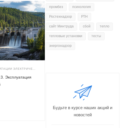
промбез
психология
Ростехнадзор
РТН
сайт Минтруда
сбой
тепло
тепловые установки
тесты
энергонадзор
ТРЕБОВАНИЯ К ЭКСПЛУАТАЦИИ ЭЛЕКТРИЧЕСКИХ СТАНЦИЙ И СЕТЕЙ (Г.2)
.3. Эксплуатация
й
Будьте в курсе наших акций и
новостей