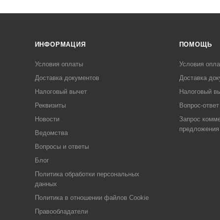
ИНФОРМАЦИЯ
ПОМОЩЬ
Условия оплаты
Условия опл
Доставка документов
Доставка док
Налоговый вычет
Налоговый в
Реквизиты
Вопрос-ответ
Новости
Запрос комме
предложения
Ведомства
Вопросы и ответы
Блог
Политика обработки персональных
данных
Политика в отношении файлов Cookie
Правообладатели