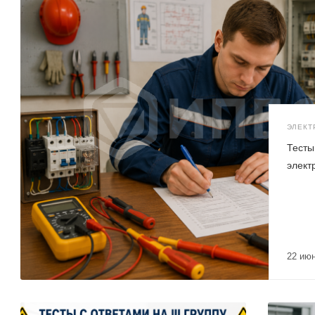
ЭЛЕКТ
Тесты
элект
22 ию