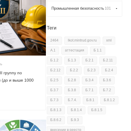
Промышленная безопасность
101
Теги
2464
lkot.mintrud.gov.ru
xml
А.1
аттестация
Б 1.1
Б.1.2
Б.1.3
Б.2.1
Б.2.11
ТЬ
Б.2.12
Б.2.2
Б.2.3
Б.2.4
II группу по
 (до и выше 1000
Б.2.5
Б.2.8
Б.3.4
Б.3.6
Б.3.7
Б.3.8
Б.7.1
Б.7.2
Б.7.3
Б.7.4.
Б.8.1
Б.8.1.2
Б.8.1.3
Б.8.1.4
Б.8.1.5
Б.8.6.2
Б.9.3
внесение в реестр