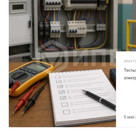
ЭЛЕКТ
Тесты 
элект
5 мая