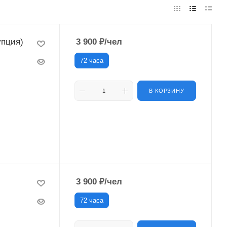
упция)
3 900
₽
/чел
72 часа
В КОРЗИНУ
3 900
₽
/чел
72 часа