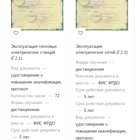
Эксплуатация тепловых
Эксплуатация
электрических станций
электрических сетей (Г.2.2)
(Г.2.1)
Форма обучения
—
Вид документа
—
дистанционная
удостоверение о
Внесение документа в
повышении квалификации,
реестр
—
ФИС ФРДО
протокол
Срок действия документа
Количество часов
—
72
—
5 лет
Форма обучения
—
Срок действия документа
дистанционная
—
5 лет
Внесение документа в
Вид документа
—
реестр
—
ФИС ФРДО
удостоверение о
Срок действия документа
повышении квалификации,
—
5 лет
протокол