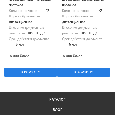
протокол
протокол
Количество часов
—
72
Количество часов
—
72
Форма обучения
—
Форма обучения
—
дистанционная
дистанционная
Внесение документа в
Внесение документа в
реестр
—
ФИС ФРДО
реестр
—
ФИС ФРДО
Срок действия документа
Срок действия документа
—
5 лет
—
5 лет
5 000
₽
/чел
5 000
₽
/чел
В КОРЗИНУ
В КОРЗИНУ
КАТАЛОГ
БЛОГ