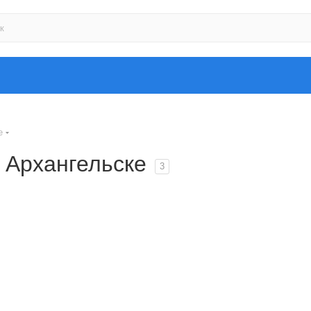
е
 Архангельске
3