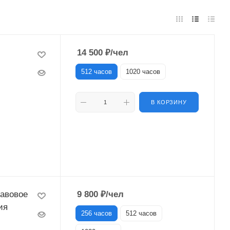
14 500
₽
/чел
512 часов
1020 часов
В КОРЗИНУ
авовое
9 800
₽
/чел
ия
256 часов
512 часов