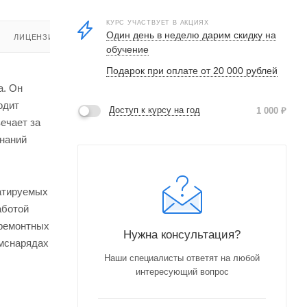
КУРС УЧАСТВУЕТ В АКЦИЯХ
Один день в неделю дарим скидку на
ЛИЦЕНЗИЯ
обучение
Подарок при оплате от 20 000 рублей
а. Он
одит
Доступ к курсу на год
1 000
₽
ечает за
знаний
уатируемых
аботой
-ремонтных
Нужна консультация?
емснарядах
Наши специалисты ответят на любой
интересующий вопрос