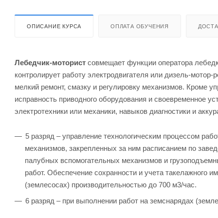
ОПИСАНИЕ КУРСА
ОПЛАТА ОБУЧЕНИЯ
ДОСТА
Лебедчик-моторист
совмещает функции оператора лебедки
контролирует работу электродвигателя или дизель-мотор-
мелкий ремонт, смазку и регулировку механизмов. Кроме у
исправность приводного оборудования и своевременное ус
электротехники или механики, навыков диагностики и акку
5 разряд – управление технологическим процессом раб
механизмов, закрепленных за ним расписанием по завед
палубных вспомогательных механизмов и грузоподъемн
работ. Обеспечение сохранности и учета такелажного и
(землесосах) производительностью до 700 м3/час.
6 разряд – при выполнении работ на земснарядах (земл