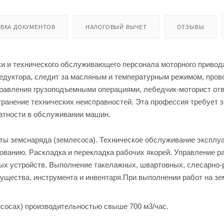
ВКА ДОКУМЕНТОВ
НАЛОГОВЫЙ ВЫЧЕТ
ОТЗЫВЫ
 и технического обслуживающего персонала моторного привод
редуктора, следит за масляным и температурным режимом, пров
правления грузоподъемными операциями, лебедчик-моторист отв
транение технических неисправностей. Эта профессия требует 
ратности в обслуживании машин.
оты земснаряда (землесоса). Техническое обслуживание экспл
ованию. Раскладка и перекладка рабочих якорей. Управление р
ых устройств. Выполнение такелажных, швартовных, слесарно
мущества, инструмента и инвентаря.При выполнении работ на з
есосах) производительностью свыше 700 м3/час.